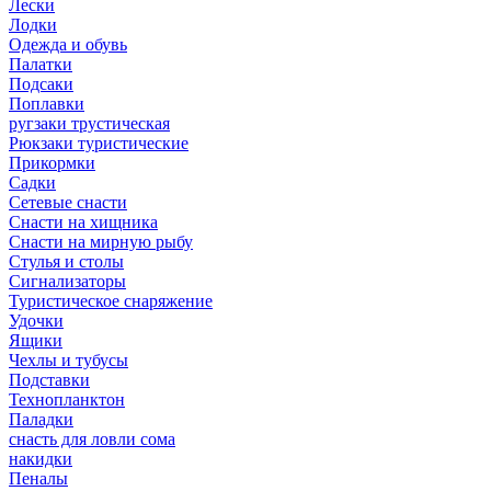
Лески
Лодки
Одежда и обувь
Палатки
Подсаки
Поплавки
ругзаки трустическая
Рюкзаки туристические
Прикормки
Садки
Сетевые снасти
Снасти на хищника
Снасти на мирную рыбу
Стулья и столы
Сигнализаторы
Туристическое снаряжение
Удочки
Ящики
Чехлы и тубусы
Подставки
Технопланктон
Паладки
снасть для ловли сома
накидки
Пеналы