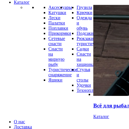
Каталог
Аксессуары
Грузила
Катушки
Крючки
Лески
Одежда
Палатки
и
Поплавки
обувь
Прикормки
Подсаки
Сетевые
Рюкзаки
снасти
туристические
Снасти
Садки
на
Снасти
мирную
на
рыбу
хищника
Туристическое
Стулья
снаряжение
и
Ящики
столы
Удочки
Технопланктон
Всё для рыба
Каталог
О нас
Доставка