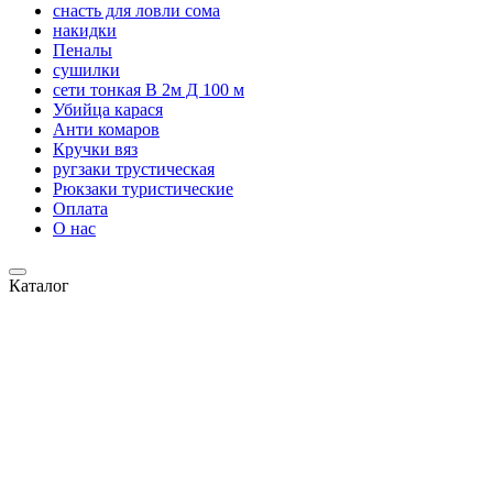
снасть для ловли сома
накидки
Пеналы
сушилки
сети тонкая В 2м Д 100 м
Убийца карася
Анти комаров
Кручки вяз
ругзаки трустическая
Рюкзаки туристические
Оплата
О нас
Каталог